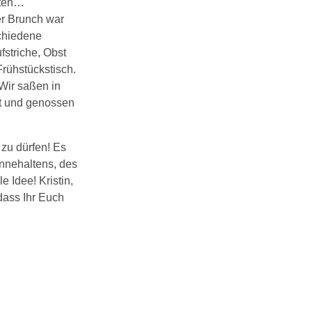
tten…
er Brunch war
schiedene
fstriche, Obst
rühstückstisch.
Wir saßen in
it und genossen
 zu dürfen! Es
nnehaltens, des
 Idee! Kristin,
dass Ihr Euch