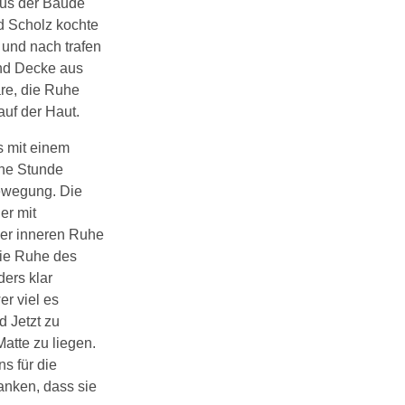
aus der Baude
rd Scholz kochte
 und nach trafen
und Decke aus
re, die Ruhe
uf der Haut.
s mit einem
ine Stunde
ewegung. Die
er mit
ner inneren Ruhe
die Ruhe des
ers klar
r viel es
 Jetzt zu
atte zu liegen.
s für die
anken, dass sie