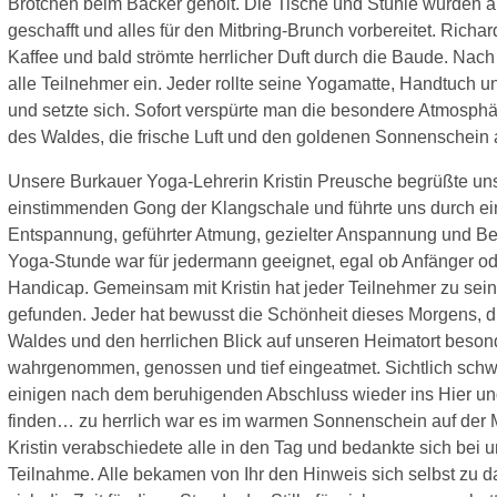
Brötchen beim Bäcker geholt. Die Tische und Stühle wurden 
geschafft und alles für den Mitbring-Brunch vorbereitet. Richa
Kaffee und bald strömte herrlicher Duft durch die Baude. Nach
alle Teilnehmer ein. Jeder rollte seine Yogamatte, Handtuch 
und setzte sich. Sofort verspürte man die besondere Atmosphä
des Waldes, die frische Luft und den goldenen Sonnenschein a
Unsere Burkauer Yoga-Lehrerin Kristin Preusche begrüßte un
einstimmenden Gong der Klangschale und führte uns durch e
Entspannung, geführter Atmung, gezielter Anspannung und B
Yoga-Stunde war für jedermann geeignet, egal ob Anfänger od
Handicap. Gemeinsam mit Kristin hat jeder Teilnehmer zu sei
gefunden. Jeder hat bewusst die Schönheit dieses Morgens, 
Waldes und den herrlichen Blick auf unseren Heimatort besond
wahrgenommen, genossen und tief eingeatmet. Sichtlich schwe
einigen nach dem beruhigenden Abschluss wieder ins Hier und
finden… zu herrlich war es im warmen Sonnenschein auf der M
Kristin verabschiedete alle in den Tag und bedankte sich bei un
Teilnahme. Alle bekamen von Ihr den Hinweis sich selbst zu d