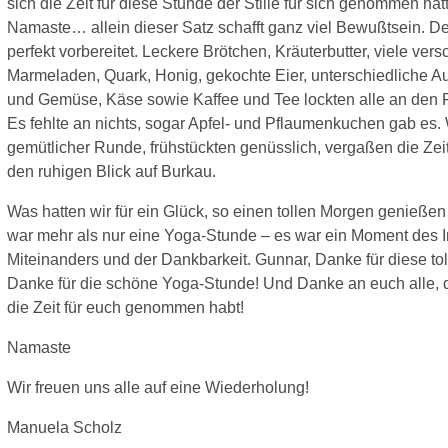
sich die Zeit für diese Stunde der Stille für sich genommen ha
Namaste… allein dieser Satz schafft ganz viel Bewußtsein. D
perfekt vorbereitet. Leckere Brötchen, Kräuterbutter, viele ver
Marmeladen, Quark, Honig, gekochte Eier, unterschiedliche Au
und Gemüse, Käse sowie Kaffee und Tee lockten alle an den F
Es fehlte an nichts, sogar Apfel- und Pflaumenkuchen gab es. 
gemütlicher Runde, frühstückten genüsslich, vergaßen die Ze
den ruhigen Blick auf Burkau.
Was hatten wir für ein Glück, so einen tollen Morgen genießen
war mehr als nur eine Yoga-Stunde – es war ein Moment des I
Miteinanders und der Dankbarkeit. Gunnar, Danke für diese tolle
Danke für die schöne Yoga-Stunde! Und Danke an euch alle, 
die Zeit für euch genommen habt!
Namaste
Wir freuen uns alle auf eine Wiederholung!
Manuela Scholz